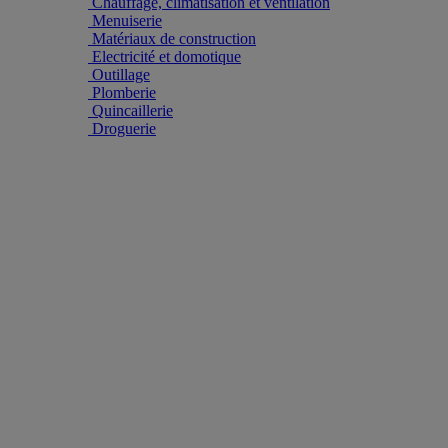
Chauffage, climatisation et ventilation
Menuiserie
Matériaux de construction
Electricité et domotique
Outillage
Plomberie
Quincaillerie
Droguerie